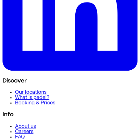
Discover
Our locations
What is padel?
Booking & Prices
Info
About us
Careers
FAQ